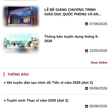
LỄ BẾ GIẢNG CHƯƠNG TRÌNH 
GIÁO DỤC QUỐC PHÒNG VÀ AN...
07/06/2026
calendar_month
Thông báo tuyển dụng tháng 6-
2026
22/05/2026
calendar_month
Xem thêm
THÔNG BÁO
Xét tuyển đào tạo trình độ Tiến sĩ năm 2026 (đợt 2)
05/08/2026
calendar_month
Tuyển sinh Thạc sĩ năm 2026 (đợt 2)
05/08/2026
calendar_month