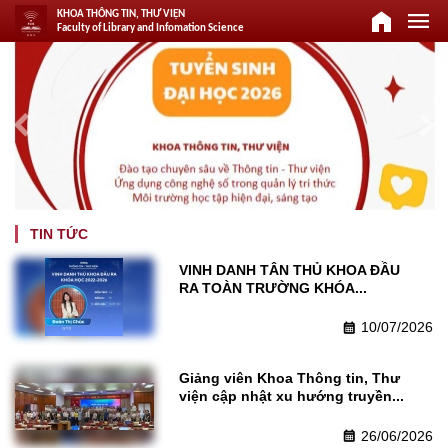
home
menu
KHOA THÔNG TIN, THƯ VIỆN
Faculty of Library and Infomation Science
keyboard_arrow_left
keyboard_arrow_right
TIN TỨC
VINH DANH TÂN THỦ KHOA ĐẦU 
RA TOÀN TRƯỜNG KHÓA...
10/07/2026
calendar_month
Giảng viên Khoa Thông tin, Thư 
viện cập nhật xu hướng truyền...
26/06/2026
calendar_month